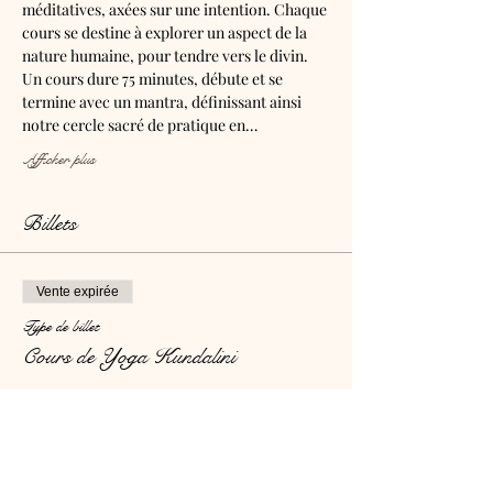
méditatives, axées sur une intention. Chaque 
cours se destine à explorer un aspect de la 
nature humaine, pour tendre vers le divin.
Un cours dure 75 minutes, débute et se 
termine avec un mantra, définissant ainsi 
notre cercle sacré de pratique en…
Afficher plus
Billets
Vente expirée
Type de billet
Cours de Yoga Kundalini
Prix
20,00 $CA
+ 0,50 $CA de frais de billetterie