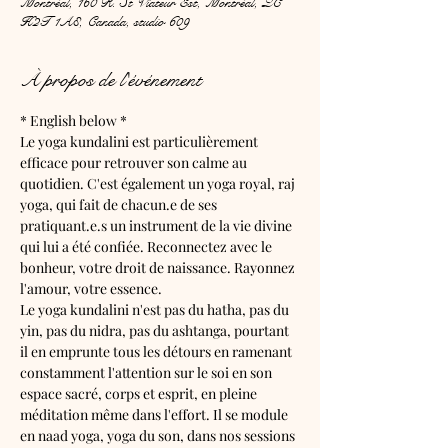
Montréal, 160 R. St Viateur Est, Montréal, QC
H2T 1A8, Canada, studio 609
À propos de l'événement
* English below *
Le yoga kundalini est particulièrement 
efficace pour retrouver son calme au 
quotidien. C'est également un yoga royal, raj 
yoga, qui fait de chacun.e de ses 
pratiquant.e.s un instrument de la vie divine 
qui lui a été confiée. Reconnectez avec le 
bonheur, votre droit de naissance. Rayonnez 
l'amour, votre essence.
Le yoga kundalini n'est pas du hatha, pas du 
yin, pas du nidra, pas du ashtanga, pourtant 
il en emprunte tous les détours en ramenant 
constamment l'attention sur le soi en son 
espace sacré, corps et esprit, en pleine 
méditation même dans l'effort. Il se module 
en naad yoga, yoga du son, dans nos sessions 