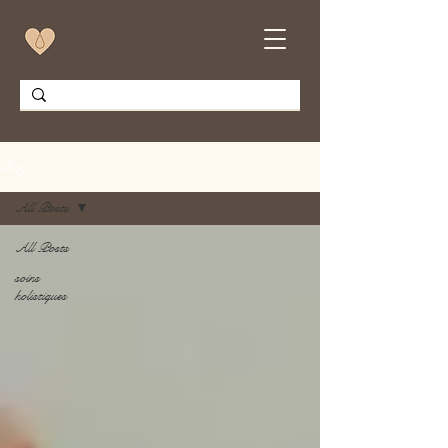
Blog
All Posts
All Posts
soins
holistiques