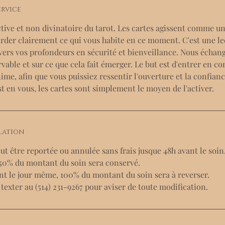
n
ervice
tive et non divinatoire du tarot. Les cartes agissent comme un
rder clairement ce qui vous habite en ce moment. C'est une l
 vers vos profondeurs en sécurité et bienveillance. Nous écha
rvable et sur ce que cela fait émerger. Le but est d'entrer en c
ime, afin que vous puissiez ressentir l'ouverture et la confian
est en vous, les cartes sont simplement le moyen de l'activer.
lation
t être reportée ou annulée sans frais jusque 48h avant le soin
e 50% du montant du soin sera conservé.
t le jour même, 100% du montant du soin sera à reverser.
texter au (514) 231-9267 pour aviser de toute modification.