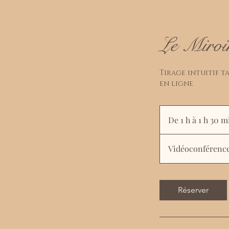
Le Miroi
Tirage intuitif 
en ligne
De 1 h à 1 h 30 m
Vidéoconférence.
Réserver