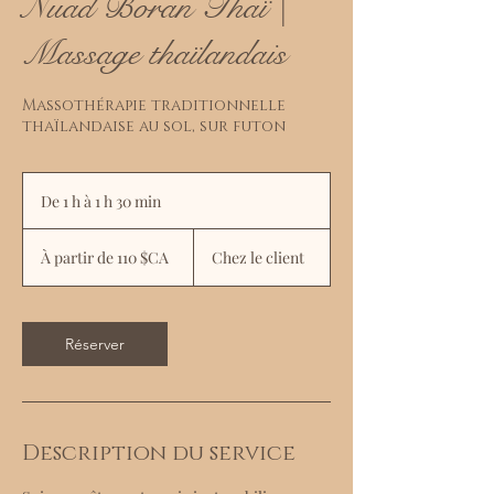
Nuad Boran Thaï |
Massage thaïlandais
Massothérapie traditionnelle
thaïlandaise au sol, sur futon
De 1 h à 1 h 30 min
D
e
À
1
partir
À partir de 110 $CA
Chez le client
de
à
110
1
dollars
canadiens
3
0
Réserver
m
i
n
Description du service