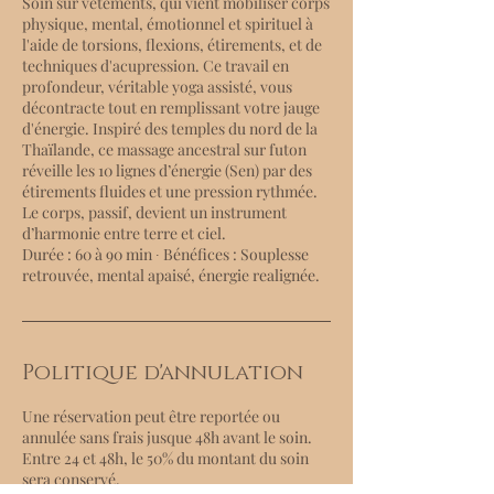
Soin sur vêtements, qui vient mobiliser corps
physique, mental, émotionnel et spirituel à
l'aide de torsions, flexions, étirements, et de
techniques d'acupression. Ce travail en
profondeur, véritable yoga assisté, vous
décontracte tout en remplissant votre jauge
d'énergie. Inspiré des temples du nord de la
Thaïlande, ce massage ancestral sur futon
réveille les 10 lignes d’énergie (Sen) par des
étirements fluides et une pression rythmée.
Le corps, passif, devient un instrument
d’harmonie entre terre et ciel.
Durée : 60 à 90 min ∙ Bénéfices : Souplesse
retrouvée, mental apaisé, énergie realignée.
Politique d'annulation
Une réservation peut être reportée ou
annulée sans frais jusque 48h avant le soin.
Entre 24 et 48h, le 50% du montant du soin
sera conservé.