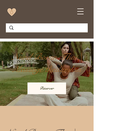
Nuad Boran Thaï |
Massage thaïlandais
Réserver