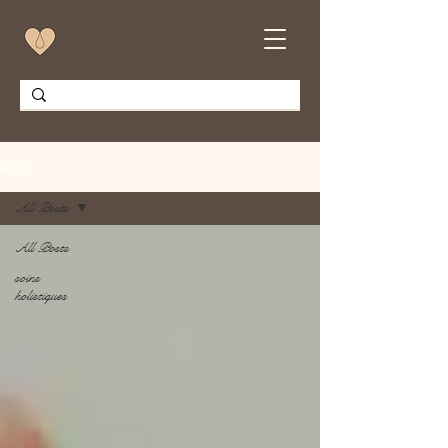
Blog
All Posts
All Posts
soins
holistiques