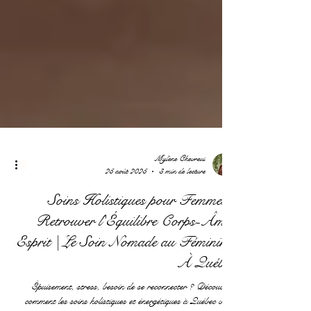
Mylène Chevreul
25 août 2025
3 min de lecture
Soins Holistiques pour Femmes :
Retrouver l'Équilibre Corps-Âme-
Esprit | Le Soin Nomade au Féminin |