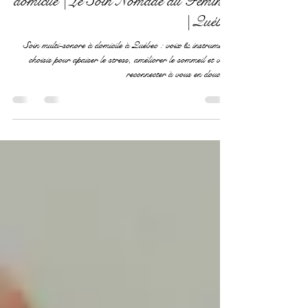
de Résonances : soin multi-sonore à
domicile | Le Soin Nomade au Féminin
| Québec
Soin multi-sonore à domicile à Québec : voix & instruments
choisis pour apaiser le stress, améliorer le sommeil et vous
reconnecter à vous en douceur.