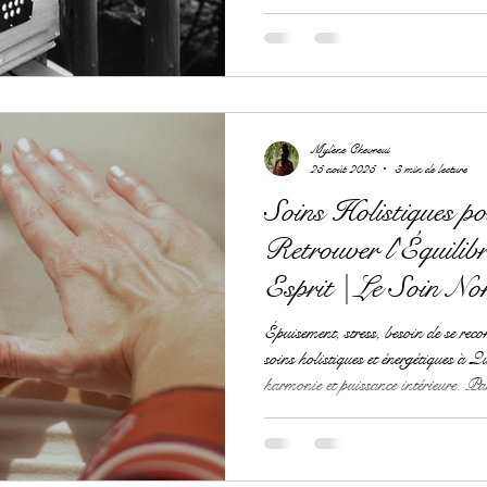
Mylène Chevreul
25 août 2025
3 min de lecture
Soins Holistiques p
Retrouver l'Équili
Esprit | Le Soin N
À Québec
Épuisement, stress, besoin de se re
soins holistiques et énergétiques à Q
harmonie et puissance intérieure. P