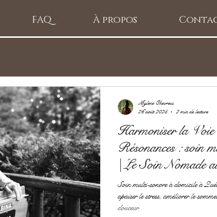
FAQ
À propos
Conta
Mylène Chevreul
26 août 2025
2 min de lecture
Harmoniser la Voie
Résonances : soin mu
| Le Soin Nomade a
Soin multi-sonore à domicile à Québ
apaiser le stress, améliorer le somme
douceur.