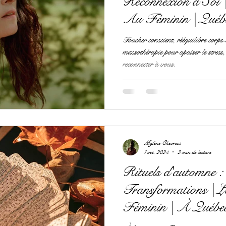
Reconnexion à Soi 
Au Féminin | Québ
Toucher conscient, rééquilibre corps-e
massothérapie pour apaiser le stress, 
reconnecter à vous.
Mylène Chevreul
1 oct. 2024
2 min de lecture
Rituels d'automne : 
Transformations | 
Féminin | À Québe