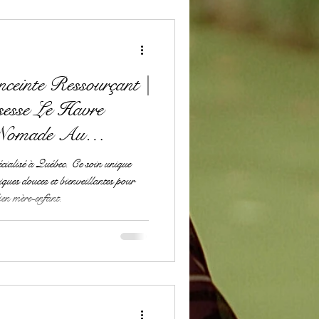
einte Ressourçant |
ssesse Le Havre
n Nomade Au
cialisé à Québec. Ce soin unique
ques douces et bienveillantes pour
lien mère-enfant.