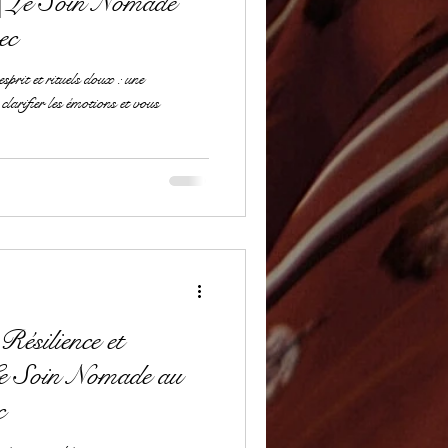
| Le Soin Nomade
ec
sprit et rituels doux : une
clarifier les émotions et vous
Résilience et
Le Soin Nomade au
c