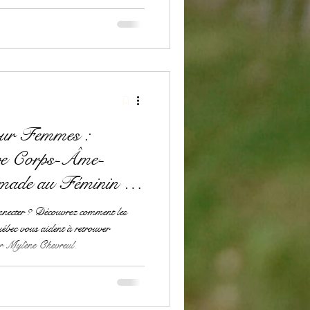
our Femmes :
bre Corps-Âme-
omade au Féminin |
connecter ? Découvrez comment les
uébec vous aident à retrouver
ar Mylène Chevreul.