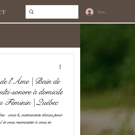
ct
Connexion
 de l'Âme | Bain de
lti-sonore à domicile
u Féminin | Québec
ec : voix & instruments choisis pour
il et vous reconnecter à vous en