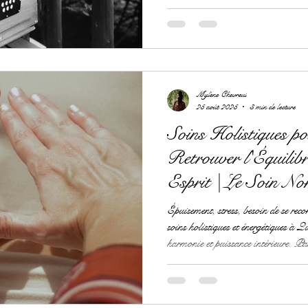
Mylène Chevreul
25 août 2025
3 min de lecture
Soins Holistiques p
Retrouver l'Équili
Esprit | Le Soin N
À Québec
Épuisement, stress, besoin de se re
soins holistiques et énergétiques à Q
harmonie et puissance intérieure. P