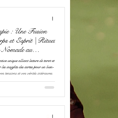
pie : Une Fusion
ps et Esprit | Rituel
n Nomade au
c
ive unique alliant lecture de tarot et
les insights des cartes pour un bien-
os tensions et vos vérités intérieures.