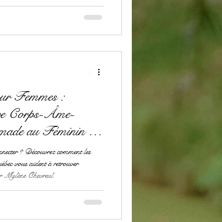
our Femmes :
bre Corps-Âme-
omade au Féminin |
connecter ? Découvrez comment les
uébec vous aident à retrouver
ar Mylène Chevreul.