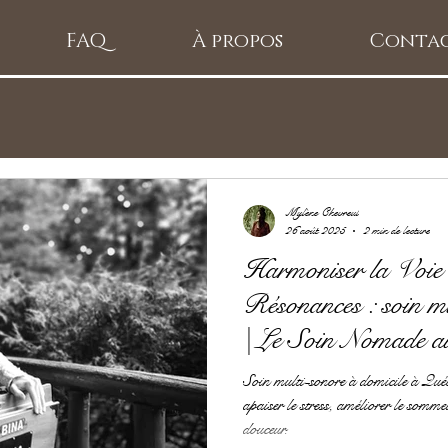
FAQ
À propos
Conta
Mylène Chevreul
26 août 2025
2 min de lecture
Harmoniser la Voie
Résonances : soin mu
| Le Soin Nomade a
Soin multi-sonore à domicile à Québ
apaiser le stress, améliorer le somme
douceur.