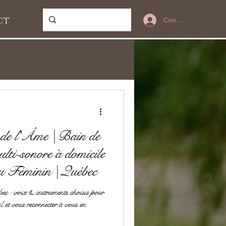
ct
Connexion
 de l'Âme | Bain de
lti-sonore à domicile
u Féminin | Québec
ec : voix & instruments choisis pour
il et vous reconnecter à vous en