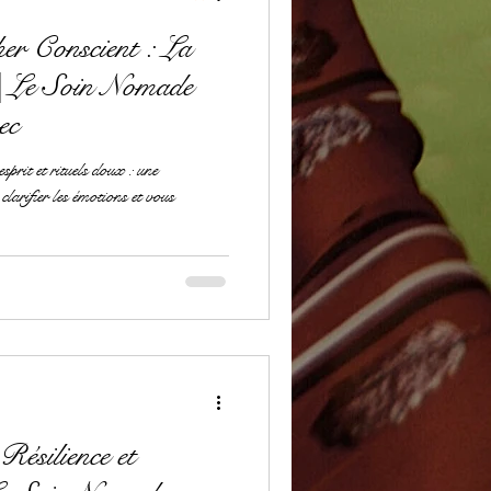
er Conscient : La
| Le Soin Nomade
ec
sprit et rituels doux : une
clarifier les émotions et vous
Résilience et