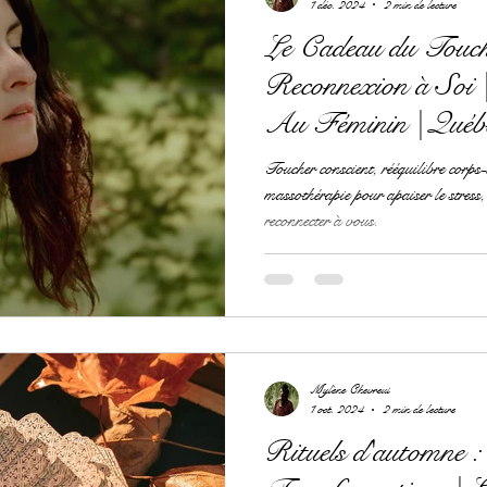
1 déc. 2024
2 min de lecture
Le Cadeau du Touch
Reconnexion à Soi 
Au Féminin | Québ
Toucher conscient, rééquilibre corps-e
massothérapie pour apaiser le stress, 
reconnecter à vous.
Mylène Chevreul
1 oct. 2024
2 min de lecture
Rituels d'automne : 