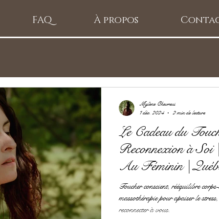
FAQ
À propos
Conta
Mylène Chevreul
1 déc. 2024
2 min de lecture
Le Cadeau du Touch
Reconnexion à Soi 
Au Féminin | Québ
Toucher conscient, rééquilibre corps-e
massothérapie pour apaiser le stress, 
reconnecter à vous.