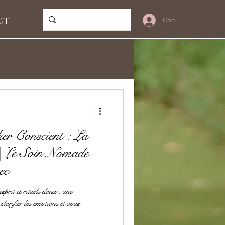
ct
Connexion
er Conscient : La
| Le Soin Nomade
ec
sprit et rituels doux : une
clarifier les émotions et vous