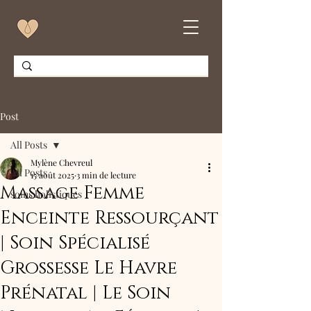
Post
All Posts
Mylène Chevreul
All Posts
15 août 2025
3 min de lecture
Massage Femme
soins holistiques
Enceinte Ressourçant
| Soin Spécialisé
Grossesse Le Havre
Prénatal | Le Soin